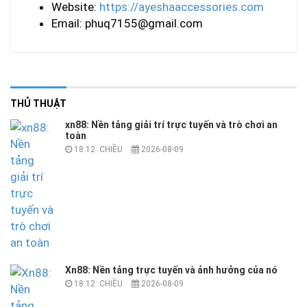
Website:
https://ayeshaaccessories.com
Email:
phuq7155@gmail.com
THỦ THUẬT
xn88: Nền tảng giải trí trực tuyến và trò chơi an
toàn
18:12: CHIỀU
2026-08-09
Xn88: Nền tảng trực tuyến và ảnh hưởng của nó
18:12: CHIỀU
2026-08-09