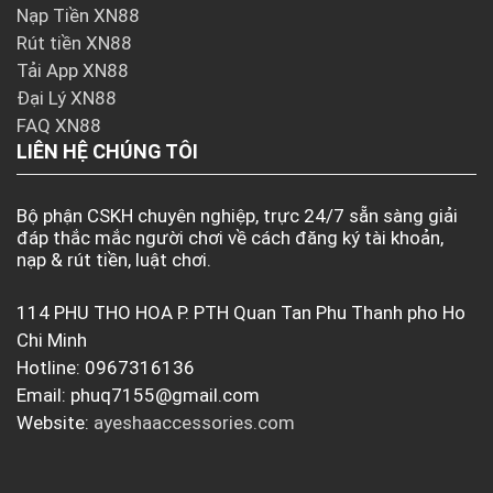
Nạp Tiền XN88
Rút tiền XN88
Tải App XN88
Đại Lý XN88
FAQ XN88
LIÊN HỆ CHÚNG TÔI
Bộ phận CSKH chuyên nghiệp, trực 24/7 sẵn sàng giải
đáp thắc mắc người chơi về cách đăng ký tài khoản,
nạp & rút tiền, luật chơi.
114 PHU THO HOA P. PTH Quan Tan Phu Thanh pho Ho
Chi Minh
Hotline: 0967316136
Email:
phuq7155@gmail.com
Website:
ayeshaaccessories.com