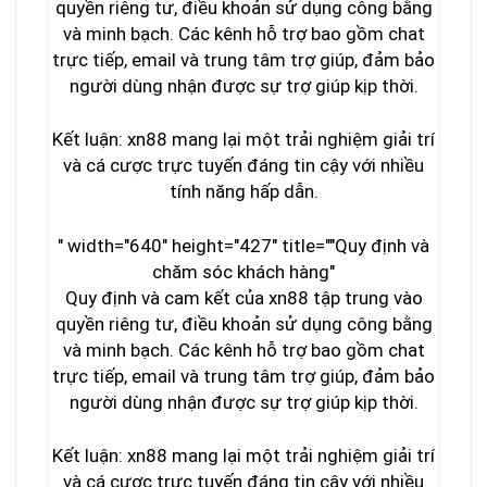
quyền riêng tư, điều khoản sử dụng công bằng
và minh bạch. Các kênh hỗ trợ bao gồm chat
trực tiếp, email và trung tâm trợ giúp, đảm bảo
người dùng nhận được sự trợ giúp kịp thời.
Kết luận: xn88 mang lại một trải nghiệm giải trí
và cá cược trực tuyến đáng tin cậy với nhiều
tính năng hấp dẫn.
" width="640" height="427" title=""Quy định và
chăm sóc khách hàng"
Quy định và cam kết của xn88 tập trung vào
quyền riêng tư, điều khoản sử dụng công bằng
và minh bạch. Các kênh hỗ trợ bao gồm chat
trực tiếp, email và trung tâm trợ giúp, đảm bảo
người dùng nhận được sự trợ giúp kịp thời.
Kết luận: xn88 mang lại một trải nghiệm giải trí
và cá cược trực tuyến đáng tin cậy với nhiều