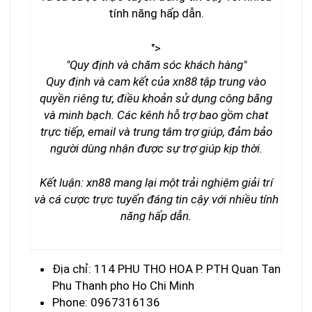
tính năng hấp dẫn.
">
"Quy định và chăm sóc khách hàng"
Quy định và cam kết của xn88 tập trung vào
quyền riêng tư, điều khoản sử dụng công bằng
và minh bạch. Các kênh hỗ trợ bao gồm chat
trực tiếp, email và trung tâm trợ giúp, đảm bảo
người dùng nhận được sự trợ giúp kịp thời.
Kết luận: xn88 mang lại một trải nghiệm giải trí
và cá cược trực tuyến đáng tin cậy với nhiều tính
năng hấp dẫn.
Địa chỉ: 114 PHU THO HOA P. PTH Quan Tan
Phu Thanh pho Ho Chi Minh
Phone: 0967316136