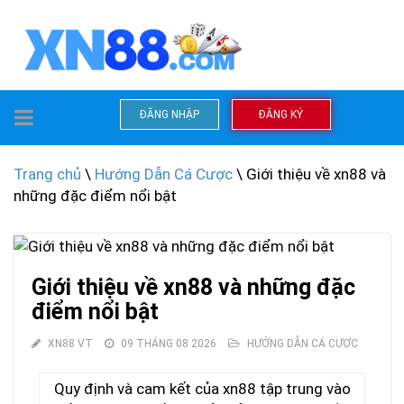
TOGGLE
ĐĂNG NHẬP
ĐĂNG KÝ
NAVIGATION
Trang chủ
\
Hướng Dẫn Cá Cược
\ Giới thiệu về xn88 và
những đặc điểm nổi bật
Giới thiệu về xn88 và những đặc
điểm nổi bật
XN88 VT
09 THÁNG 08 2026
HƯỚNG DẪN CÁ CƯỢC
Quy định và cam kết của xn88 tập trung vào