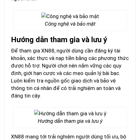
Công nghệ và bảo mật
Hướng dẫn tham gia và lưu ý
Để tham gia XN88, người dùng cần đăng ký tài
khoản, xác thực và nạp tiền bằng các phương thức
được hỗ trợ. Người chơi nên nắm vững các quy
định, giới hạn cược và các mẹo quản lý bài bạc.
Luôn kiểm tra nguồn gốc giao dịch và bảo vệ
thông tin cá nhân để có trải nghiệm an toàn và
đáng tin cậy.
Hướng dẫn tham gia và lưu ý
XN88 mang tới trải nghiệm người dùng tối ưu, bộ