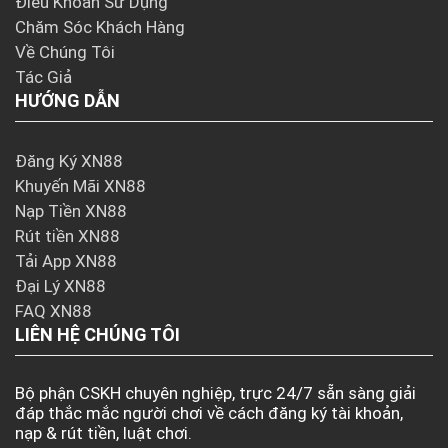
Điều Khoản Sử Dụng
Chăm Sóc Khách Hàng
Về Chúng Tôi
Tác Giả
HƯỚNG DẪN
Đăng Ký XN88
Khuyến Mãi XN88
Nạp Tiền XN88
Rút tiền XN88
Tải App XN88
Đại Lý XN88
FAQ XN88
LIÊN HỆ CHÚNG TÔI
Bộ phận CSKH chuyên nghiệp, trực 24/7 sẵn sàng giải
đáp thắc mắc người chơi về cách đăng ký tài khoản,
nạp & rút tiền, luật chơi.