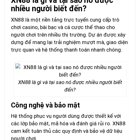
XN88 là gì và tại sao nó được
nhiều người biết đến?
XN88 là một nền tảng trực tuyến cung cấp trò
chơi casino, bài bạc và cá cược thể thao cho
người chơi trên nhiều thị trường. Dự án được xây
dựng để mang lại trải nghiệm mượt mà, giao diện
trực quan và hệ thống thanh toán nhanh chóng.
XN88 là gì và tại sao nó được nhiều người biết
đến?
Công nghệ và bảo mật
Hệ thống phục vụ người dùng được thiết kế với
các lớp bảo mật, mã hóa và đánh giá rủi ro. XN88
cam kết tuân thủ các quy định và bảo vệ dữ liệu
người chơi.