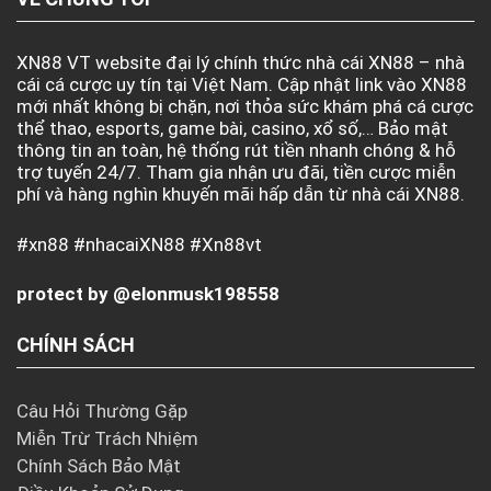
XN88 VT website đại lý chính thức nhà cái XN88 – nhà
cái cá cược uy tín tại Việt Nam. Cập nhật link vào XN88
mới nhất không bị chặn, nơi thỏa sức khám phá cá cược
thể thao, esports, game bài, casino, xổ số,… Bảo mật
thông tin an toàn, hệ thống rút tiền nhanh chóng & hỗ
trợ tuyến 24/7. Tham gia nhận ưu đãi, tiền cược miễn
phí và hàng nghìn khuyến mãi hấp dẫn từ nhà cái XN88.
#xn88 #nhacaiXN88 #Xn88vt
protect by @elonmusk198558
CHÍNH SÁCH
Câu Hỏi Thường Gặp
Miễn Trừ Trách Nhiệm
Chính Sách Bảo Mật