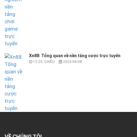
Xn88: Tổng quan về nền tảng cược trực tuyến
13:25: CHIỀU
2026-08-08
VỀ CHÚNG TÔI