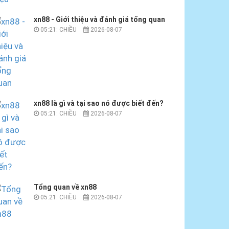
xn88 - Giới thiệu và đánh giá tổng quan
05:21: CHIỀU
2026-08-07
xn88 là gì và tại sao nó được biết đến?
05:21: CHIỀU
2026-08-07
Tổng quan về xn88
05:21: CHIỀU
2026-08-07