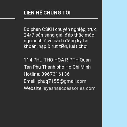
LIÊN HỆ CHÚNG TÔI
Bộ phận CSKH chuyên nghiệp, trực
24/7 sẵn sàng giải đáp thắc mắc
người chơi về cách đăng ký tài
khoản, nạp & rút tiền, luật chơi.
114 PHU THO HOA P. PTH Quan
Tan Phu Thanh pho Ho Chi Minh
Hotline: 0967316136
Email:
phuq7155@gmail.com
Website:
ayeshaaccessories.com