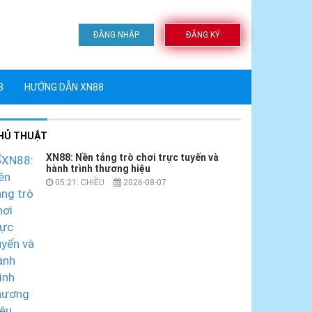
ĐĂNG NHẬP
ĐĂNG KÝ
8
HƯỚNG DẪN XN88
HỦ THUẬT
XN88: Nền tảng trò chơi trực tuyến và
hành trình thương hiệu
05:21: CHIỀU
2026-08-07