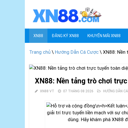
XN88
ĐĂNG KÝ XN88
KHUYẾN MÃI XN88
Trang chủ
\
Hướng Dẫn Cá Cược
\ XN88: Nền t
XN88: Nền tảng trò chơi trực
XN88 VT
07 THÁNG 08 2026
HƯỚNG DẪN CÁ
giải trí trực tuyến liền mạch với sự c
dùng. Hãy khám phá XN88 đ