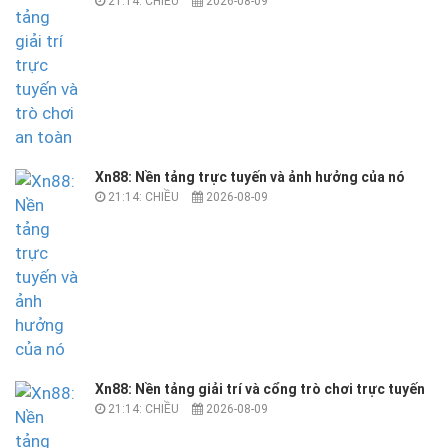
21:14: CHIỀU
2026-08-09
Xn88: Nền tảng trực tuyến và ảnh hưởng của nó
21:14: CHIỀU
2026-08-09
Xn88: Nền tảng giải trí và cổng trò chơi trực tuyến
21:14: CHIỀU
2026-08-09