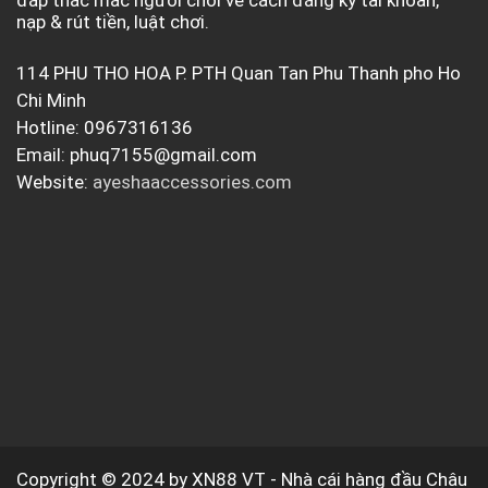
nạp & rút tiền, luật chơi.
114 PHU THO HOA P. PTH Quan Tan Phu Thanh pho Ho
Chi Minh
Hotline: 0967316136
Email:
phuq7155@gmail.com
Website:
ayeshaaccessories.com
Copyright © 2024 by
XN88 VT
- Nhà cái hàng đầu Châu