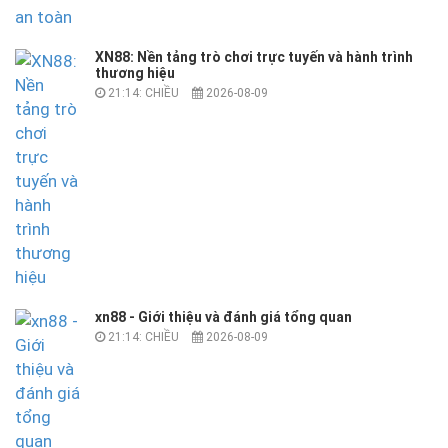
XN88: Nền tảng trò chơi trực tuyến và hành trình
thương hiệu
21:14: CHIỀU
2026-08-09
xn88 - Giới thiệu và đánh giá tổng quan
21:14: CHIỀU
2026-08-09