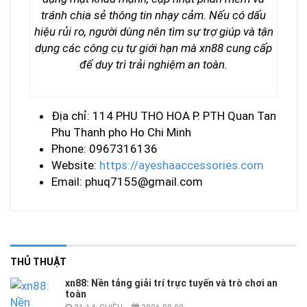
tránh chia sẻ thông tin nhạy cảm. Nếu có dấu
hiệu rủi ro, người dùng nên tìm sự trợ giúp và tận
dụng các công cụ tự giới hạn mà xn88 cung cấp
để duy trì trải nghiệm an toàn.
Địa chỉ: 114 PHU THO HOA P. PTH Quan Tan
Phu Thanh pho Ho Chi Minh
Phone: 0967316136
Website:
https://ayeshaaccessories.com
Email:
phuq7155@gmail.com
THỦ THUẬT
xn88: Nền tảng giải trí trực tuyến và trò chơi an
toàn