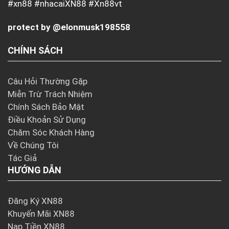
#xn88 #nhacaiXN88 #Xn88vt
protect by @elonmusk198558
CHÍNH SÁCH
Câu Hỏi Thường Gặp
Miễn Trừ Trách Nhiệm
Chính Sách Bảo Mật
Điều Khoản Sử Dụng
Chăm Sóc Khách Hàng
Về Chúng Tôi
Tác Giả
HƯỚNG DẪN
Đăng Ký XN88
Khuyến Mãi XN88
Nạp Tiền XN88