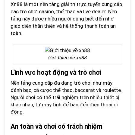
Xn88 là một nền tảng giải trí trực tuyến cung cấp
các trò chơi casino, thể thao và live dealer. Nền
tảng này được nhiều người dùng biết đến nhờ
giao diện thân thiện và hệ thống thanh toán an
toàn.
Giới thiệu về xn88
Lĩnh vực hoạt động và trò chơi
Nền tảng cung cấp đa dạng trò chơi như máy
đánh bạc, cá cược thể thao, baccarat và roulette.
Người chơi có thể trải nghiệm trên nhiều thiết bị
khác nhau, từ máy tính để bàn đến điện thoại di
động.
An toàn và chơi có trách nhiệm