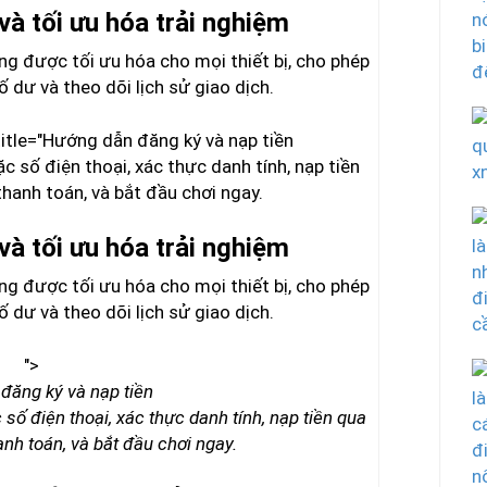
và tối ưu hóa trải nghiệm
g được tối ưu hóa cho mọi thiết bị, cho phép
 dư và theo dõi lịch sử giao dịch.
title="Hướng dẫn đăng ký và nạp tiền
 số điện thoại, xác thực danh tính, nạp tiền
hanh toán, và bắt đầu chơi ngay.
và tối ưu hóa trải nghiệm
g được tối ưu hóa cho mọi thiết bị, cho phép
 dư và theo dõi lịch sử giao dịch.
">
đăng ký và nạp tiền
ố điện thoại, xác thực danh tính, nạp tiền qua
nh toán, và bắt đầu chơi ngay.