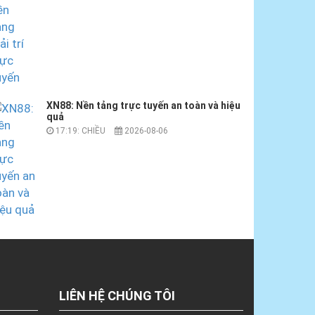
XN88: Nền tảng trực tuyến an toàn và hiệu
quả
17:19: CHIỀU
2026-08-06
LIÊN HỆ CHÚNG TÔI