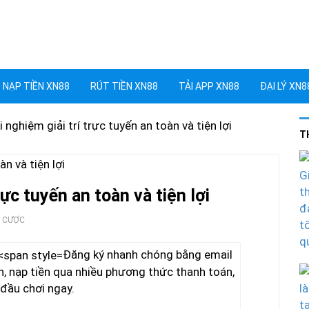
NẠP TIỀN XN88
RÚT TIỀN XN88
TẢI APP XN88
ĐẠI LÝ XN8
nghiệm giải trí trực tuyến an toàn và tiện lợi
T
ực tuyến an toàn và tiện lợi
 CƯỢC
Đăng ký nhanh chóng bằng email
h, nạp tiền qua nhiều phương thức thanh toán,
 đầu chơi ngay.