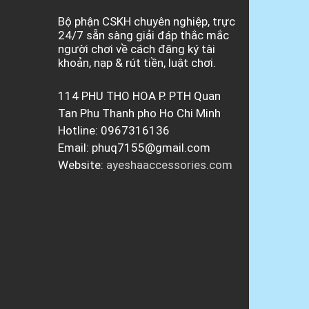
Bộ phận CSKH chuyên nghiệp, trực
24/7 sẵn sàng giải đáp thắc mắc
người chơi về cách đăng ký tài
khoản, nạp & rút tiền, luật chơi.
114 PHU THO HOA P. PTH Quan
Tan Phu Thanh pho Ho Chi Minh
Hotline: 0967316136
Email:
phuq7155@gmail.com
Website:
ayeshaaccessories.com