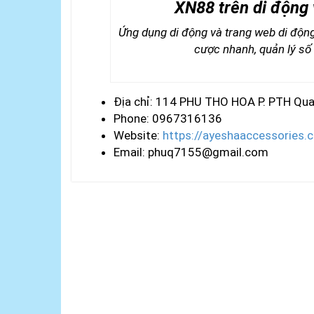
XN88 trên di động 
Ứng dụng di động và trang web di động 
cược nhanh, quản lý số 
Địa chỉ: 114 PHU THO HOA P. PTH Qua
Phone: 0967316136
Website:
https://ayeshaaccessories.
Email:
phuq7155@gmail.com