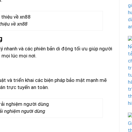
 thiệu về xn88
g
lý nhanh và các phiên bản di động tối ưu giúp người
 mọi lúc mọi nơi.
uật và triển khai các biện pháp bảo mật mạnh mẽ
án trực tuyến an toàn.
rải nghiệm người dùng