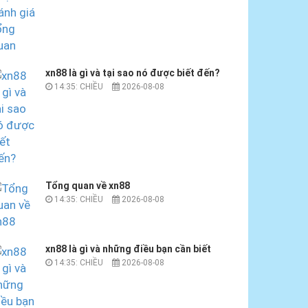
xn88 là gì và tại sao nó được biết đến?
14:35: CHIỀU
2026-08-08
Tổng quan về xn88
14:35: CHIỀU
2026-08-08
xn88 là gì và những điều bạn cần biết
14:35: CHIỀU
2026-08-08