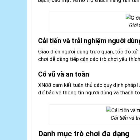
Giới
Cải tiến và trải nghiệm người dùn
Giao diện người dùng trực quan, tốc độ xử 
chơi dễ dàng tiếp cận các trò chơi yêu thích
Cổ vũ và an toàn
XN88 cam kết tuân thủ các quy định pháp l
để bảo vệ thông tin người dùng và thanh to
Cải tiến và t
Danh mục trò chơi đa dạng