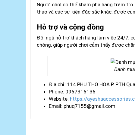
Người chơi có thể khám phá hàng trăm trò c
thao và các sự kiện đặc sắc khác, được cun
Hỗ trợ và cộng đồng
Đội ngũ hỗ trợ khách hàng làm việc 24/7, 
chóng, giúp người chơi cảm thấy được chă
Danh mục
Địa chỉ: 114 PHU THO HOA P. PTH Qua
Phone: 0967316136
Website:
https://ayeshaaccessories.
Email:
phuq7155@gmail.com