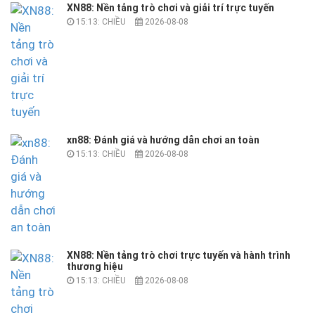
XN88: Nền tảng trò chơi và giải trí trực tuyến
15:13: CHIỀU
2026-08-08
xn88: Đánh giá và hướng dẫn chơi an toàn
15:13: CHIỀU
2026-08-08
XN88: Nền tảng trò chơi trực tuyến và hành trình
thương hiệu
15:13: CHIỀU
2026-08-08