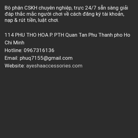
Bộ phận CSKH chuyên nghiệp, trực 24/7 sẵn sàng giải
đáp thắc mắc người chơi về cách đăng ký tài khoản,
nạp & rút tiền, luật chơi.
114 PHU THO HOA P. PTH Quan Tan Phu Thanh pho Ho
Chi Minh
Hotline: 0967316136
Email:
phuq7155@gmail.com
Website:
ayeshaaccessories.com