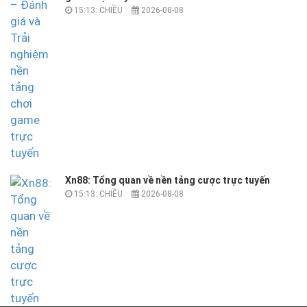
15:13: CHIỀU
2026-08-08
Xn88: Tổng quan về nền tảng cược trực tuyến
15:13: CHIỀU
2026-08-08