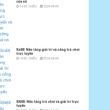
của nó
14:00: CHIỀU
2026-08-09
Xn88: Nền tảng giải trí và cổng trò chơi
trực tuyến
14:00: CHIỀU
2026-08-09
XN88: Nền tảng trò chơi và giải trí trực
tuyến