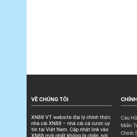
VỀ CHÚNG TÔI
CHÍN
XN88 VT website đại lý chính thức
Câu Hỏ
nhà cái XN88 – nhà cái cá cược uy
Miễn T
tín tại Việt Nam. Cập nhật link vào
Chính 
XN88 mới nhất không bị chặn, nơi