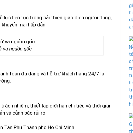
 lực liên tục trong cải thiện giao diện người dùng,
h khuyến mãi hấp dẫn.
ử và nguồn gốc
hanh toán đa dạng và hỗ trợ khách hàng 24/7 là
ường.
ách nhiệm, thiết lập giới hạn chi tiêu và thời gian
ản và cảnh báo rủi ro.
n Tan Phu Thanh pho Ho Chi Minh