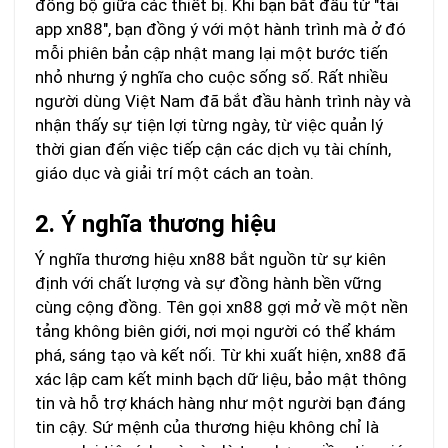
đồng bộ giữa các thiết bị. Khi bạn bắt đầu từ "tải
app xn88", bạn đồng ý với một hành trình mà ở đó
mỗi phiên bản cập nhật mang lại một bước tiến
nhỏ nhưng ý nghĩa cho cuộc sống số. Rất nhiều
người dùng Việt Nam đã bắt đầu hành trình này và
nhận thấy sự tiện lợi từng ngày, từ việc quản lý
thời gian đến việc tiếp cận các dịch vụ tài chính,
giáo dục và giải trí một cách an toàn.
2. Ý nghĩa thương hiệu
Ý nghĩa thương hiệu xn88 bắt nguồn từ sự kiên
định với chất lượng và sự đồng hành bền vững
cùng cộng đồng. Tên gọi xn88 gợi mở về một nền
tảng không biên giới, nơi mọi người có thể khám
phá, sáng tạo và kết nối. Từ khi xuất hiện, xn88 đã
xác lập cam kết minh bạch dữ liệu, bảo mật thông
tin và hỗ trợ khách hàng như một người bạn đáng
tin cậy. Sứ mệnh của thương hiệu không chỉ là