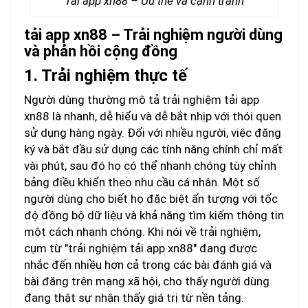
Tải app xn88 – Ưu thế và cạnh tranh
tải app xn88 – Trải nghiệm người dùng
và phản hồi cộng đồng
1. Trải nghiệm thực tế
Người dùng thường mô tả trải nghiệm tải app
xn88 là nhanh, dễ hiểu và dễ bắt nhịp với thói quen
sử dụng hàng ngày. Đối với nhiều người, việc đăng
ký và bắt đầu sử dụng các tính năng chính chỉ mất
vài phút, sau đó họ có thể nhanh chóng tùy chỉnh
bảng điều khiển theo nhu cầu cá nhân. Một số
người dùng cho biết họ đặc biệt ấn tượng với tốc
độ đồng bộ dữ liệu và khả năng tìm kiếm thông tin
một cách nhanh chóng. Khi nói về trải nghiệm,
cụm từ "trải nghiệm tải app xn88" đang được
nhắc đến nhiều hơn cả trong các bài đánh giá và
bài đăng trên mạng xã hội, cho thấy người dùng
đang thật sự nhận thấy giá trị từ nền tảng.