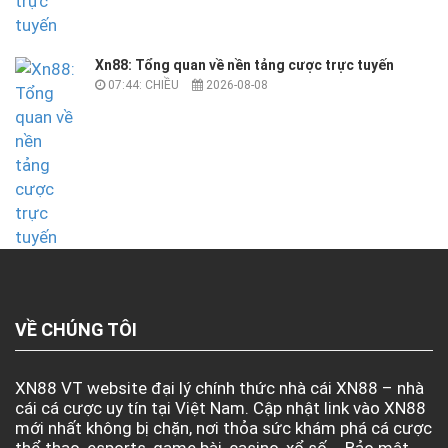
Xn88: Tổng quan về nền tảng cược trực tuyến
07:44: CHIỀU
2026-08-08
VỀ CHÚNG TÔI
XN88 VT website đại lý chính thức nhà cái XN88 – nhà
cái cá cược uy tín tại Việt Nam. Cập nhật link vào XN88
mới nhất không bị chặn, nơi thỏa sức khám phá cá cược
thể thao, esports, game bài, casino, xổ số,… Bảo mật