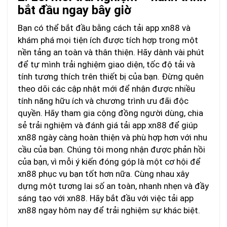
bắt đầu ngay bây giờ
Bạn có thể bắt đầu bằng cách tải app xn88 và
khám phá mọi tiện ích được tích hợp trong một
nền tảng an toàn và thân thiện. Hãy dành vài phút
để tự mình trải nghiệm giao diện, tốc độ tải và
tính tương thích trên thiết bị của bạn. Đừng quên
theo dõi các cập nhật mới để nhận được nhiều
tính năng hữu ích và chương trình ưu đãi độc
quyền. Hãy tham gia cộng đồng người dùng, chia
sẻ trải nghiệm và đánh giá tải app xn88 để giúp
xn88 ngày càng hoàn thiện và phù hợp hơn với nhu
cầu của bạn. Chúng tôi mong nhận được phản hồi
của bạn, vì mỗi ý kiến đóng góp là một cơ hội để
xn88 phục vụ bạn tốt hơn nữa. Cùng nhau xây
dựng một tương lai số an toàn, nhanh nhẹn và đầy
sáng tạo với xn88. Hãy bắt đầu với việc tải app
xn88 ngay hôm nay để trải nghiệm sự khác biệt.