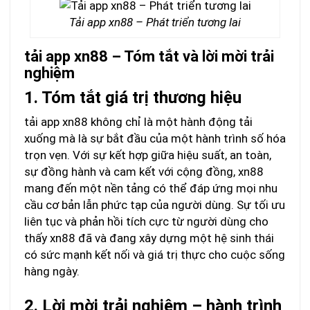
Tải app xn88 – Phát triển tương lai
tải app xn88 – Tóm tắt và lời mời trải
nghiệm
1. Tóm tắt giá trị thương hiệu
tải app xn88 không chỉ là một hành động tải
xuống mà là sự bắt đầu của một hành trình số hóa
trọn vẹn. Với sự kết hợp giữa hiệu suất, an toàn,
sự đồng hành và cam kết với cộng đồng, xn88
mang đến một nền tảng có thể đáp ứng mọi nhu
cầu cơ bản lẫn phức tạp của người dùng. Sự tối ưu
liên tục và phản hồi tích cực từ người dùng cho
thấy xn88 đã và đang xây dựng một hệ sinh thái
có sức mạnh kết nối và giá trị thực cho cuộc sống
hàng ngày.
2. Lời mời trải nghiệm – hành trình