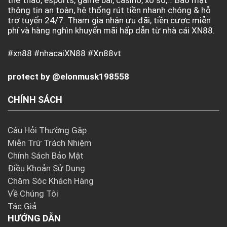
thông tin an toàn, hệ thống rút tiền nhanh chóng & hỗ
trợ tuyến 24/7. Tham gia nhận ưu đãi, tiền cược miễn
phí và hàng nghìn khuyến mãi hấp dẫn từ nhà cái XN88.
#xn88 #nhacaiXN88 #Xn88vt
protect by @elonmusk198558
CHÍNH SÁCH
Câu Hỏi Thường Gặp
Miễn Trừ Trách Nhiệm
Chính Sách Bảo Mật
Điều Khoản Sử Dụng
Chăm Sóc Khách Hàng
Về Chúng Tôi
Tác Giả
HƯỚNG DẪN