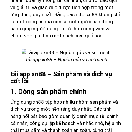
nhanh, quản lý thông tin cá nhân, cho tới các dịch
vụ giải trí và giáo dục được tích hợp trong một
ứng dụng duy nhất. Bằng cách đó, xn88 không chỉ
là một công cụ mà còn là một người bạn đồng
hành giúp người dùng tối ưu hóa công việc và
chăm sóc gia đình một cách hiệu quả hơn.
Tải app xn88 – Nguồn gốc và sứ mệnh
tải app xn88 – Sản phẩm và dịch vụ
cốt lõi
1. Dòng sản phẩm chính
Ứng dụng xn88 tập hợp nhiều nhóm sản phẩm và
dịch vụ trong một nền tảng duy nhất. Các tính
năng nổi bật bao gồm quản lý danh mục tài chính
cá nhân, công cụ lập kế hoạch và nhắc nhở, hệ sinh
thái mua sắm và thanh toán an toàn, cùng trải