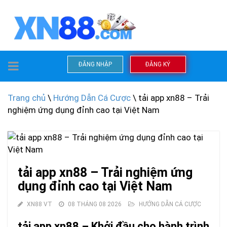
TOGGLE
ĐĂNG NHẬP
ĐĂNG KÝ
NAVIGATION
Trang chủ
\
Hướng Dẫn Cá Cược
\ tải app xn88 – Trải
nghiệm ứng dụng đỉnh cao tại Việt Nam
tải app xn88 – Trải nghiệm ứng
dụng đỉnh cao tại Việt Nam
XN88 VT
08 THÁNG 08 2026
HƯỚNG DẪN CÁ CƯỢC
tải app xn88 – Khởi đầu cho hành trình